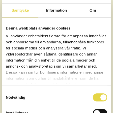
Ordinarie värde:
2 985 kr
Samtycke
Information
Om
Paketpris:
2 775 kr
Du sparar 210 kr
Denna webbplats använder cookies
Alla betalningar hanteras av Klarna, du kan välja att
Vi använder enhetsidentifierare för att anpassa innehållet
betala direkt med kort, Swish eller bankkonto samt dela
och annonserna till användarna, tillhandahålla funktioner
upp din betalning.
för sociala medier och analysera vår trafik. Vi
vidarebefordrar även sådana identifierare och annan
Du måste logga in för att kunna genomföra
information från din enhet till de sociala medier och
köp hos oss.
annons- och analysföretag som vi samarbetar med.
Dessa kan i sin tur kombinera informationen med annan
information som du har tillhandahållit eller som de har
Logga in för att köpa
samlat in när du har använt deras tjänster.
Verifiera med BankID
Samtyckesval
Nödvändig
BankID-verifiering sker via vår partner My AIMI AB
Logga in med SMS istället
Inställningar