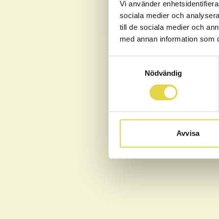
Vi använder enhetsidentifierar
sociala medier och analysera 
till de sociala medier och a
med annan information som du 
När du bokar tider och an
Samtyckesval
Nödvändig
Avvisa