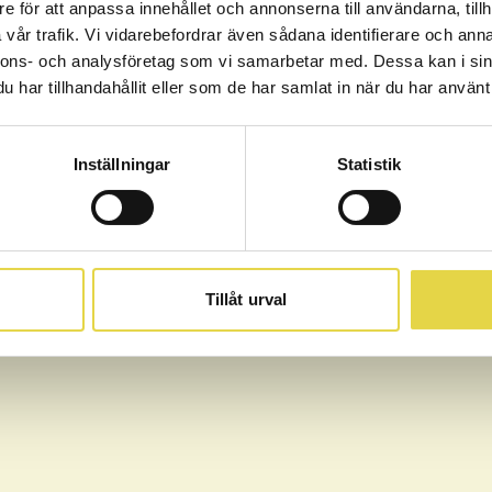
e för att anpassa innehållet och annonserna till användarna, tillh
Logga in med SMS istället
vår trafik. Vi vidarebefordrar även sådana identifierare och anna
nnons- och analysföretag som vi samarbetar med. Dessa kan i sin
har tillhandahållit eller som de har samlat in när du har använt 
vänder våra tjänster här godkänner du samtidigt våra allmänna vill
Inställningar
Statistik
Tillåt urval