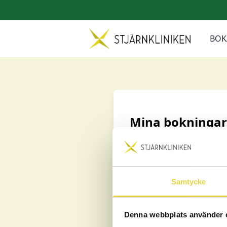
BOK
Mina bokningar
För att se dina bokningar b
Logga in med Bank
Samtycke
Denna webbplats använder 