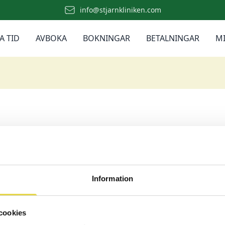
info@stjarnkliniken.com
A TID
AVBOKA
BOKNINGAR
BETALNINGAR
MI
ehöver du vara inloggad.
ID
Information
Logga in med BankID
BankID-verifiering sker via vår partner My AIMI AB
cookies