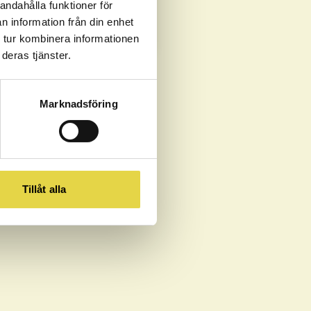
andahålla funktioner för
n information från din enhet
 tur kombinera informationen
deras tjänster.
kor som finns att läsa
här
.
Marknadsföring
Tillåt alla