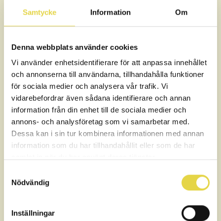
Ordinarie värde:
3 125 kr
Samtycke
Information
Om
Paketpris:
2 500 kr
Du sparar 625 kr
Denna webbplats använder cookies
Alla betalningar hanteras av Klarna, du kan välja att
betala direkt med kort, Swish eller bankkonto samt dela
Vi använder enhetsidentifierare för att anpassa innehållet
upp din betalning.
och annonserna till användarna, tillhandahålla funktioner
för sociala medier och analysera vår trafik. Vi
Du måste logga in för att kunna genomföra
vidarebefordrar även sådana identifierare och annan
köp hos oss.
information från din enhet till de sociala medier och
annons- och analysföretag som vi samarbetar med.
Dessa kan i sin tur kombinera informationen med annan
Logga in för att köpa
information som du har tillhandahållit eller som de har
samlat in när du har använt deras tjänster.
Verifiera med BankID
Samtyckesval
Nödvändig
BankID-verifiering sker via vår partner My AIMI AB
Logga in med SMS istället
Inställningar