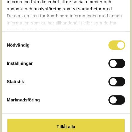
780 SEK
information från din enhet till de sociala medier och
annons- och analysföretag som vi samarbetar med.
Dessa kan i sin tur kombinera informationen med annan
Massage 30 min
information som du har tillhandahållit eller som de har
625 SEK
samlat in när du har använt deras tjänster.
Samtyckesval
Massage 60 min
Nödvändig
995 SEK
Inställningar
Naprapati, Fysioterapi, Kiropraktik
Statistik
Arbetsinriktad Rehabilitering 40 minuter
995 SEK
Marknadsföring
Läs mer
Friskvårdande behandling 40 minuter
995 SEK
Tillåt alla