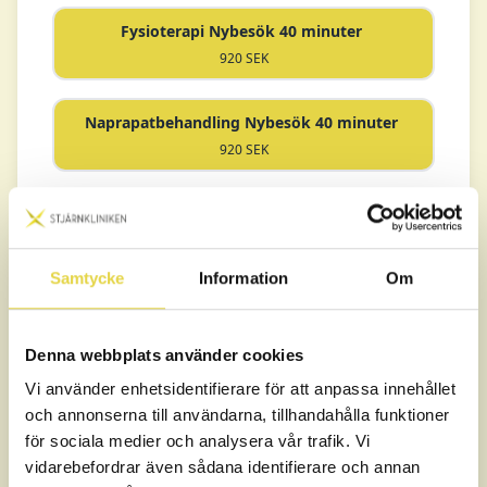
Fysioterapi Nybesök 40 minuter
920 SEK
Naprapatbehandling Nybesök 40 minuter
920 SEK
Kiropraktik Nybesök 40 minuter
920 SEK
Samtycke
Information
Om
Massage
Denna webbplats använder cookies
Gravidmassage 40 min
Vi använder enhetsidentifierare för att anpassa innehållet
780 SEK
och annonserna till användarna, tillhandahålla funktioner
för sociala medier och analysera vår trafik. Vi
Idrottsmassage 40 min
vidarebefordrar även sådana identifierare och annan