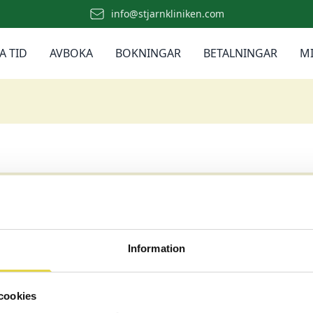
info@stjarnkliniken.com
A TID
AVBOKA
BOKNINGAR
BETALNINGAR
MI
Information
Katrineholm
Linköping
Örebro
Söderköping
cookies