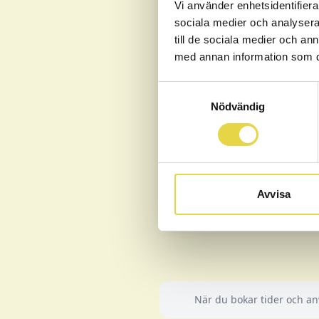
Vi använder enhetsidentifierar
sociala medier och analysera 
Stockholm
till de sociala medier och a
Södermalm
med annan information som du 
Samtyckesval
Är du medarbetare och 
Nödvändig
mobilnummer och verifi
organisation som du v
Om företaget eller de
Stjärnkliniken AB för 
Avvisa
När du bokar tider och an