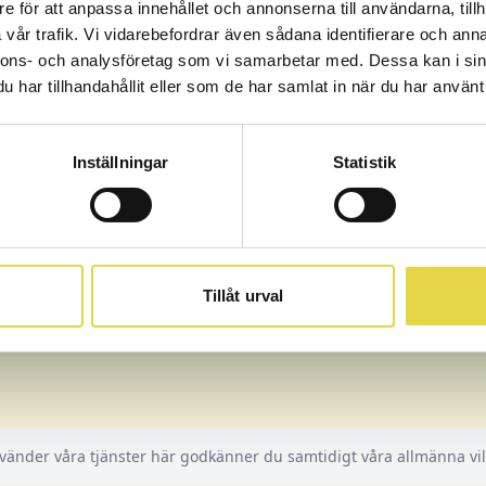
e för att anpassa innehållet och annonserna till användarna, tillh
vår trafik. Vi vidarebefordrar även sådana identifierare och anna
Stockholm
Stockholm SVOA
nnons- och analysföretag som vi samarbetar med. Dessa kan i sin
Stureplan
har tillhandahållit eller som de har samlat in när du har använt 
vill boka tid genom ditt företag / organisation? Klicka på
Inställningar
Statistik
era din identitet. Klicka sedan på Boka tid igen och välj de
ill boka genom.
n organisation som du vill boka genom inte finns med, kont
att läggas upp.
Tillåt urval
vänder våra tjänster här godkänner du samtidigt våra allmänna vill