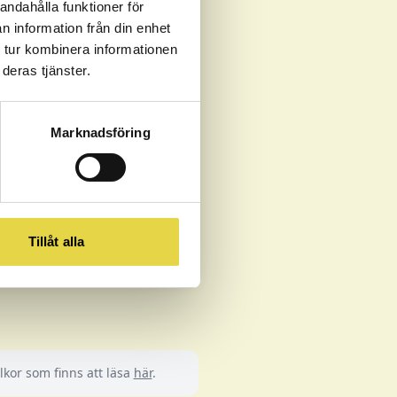
andahålla funktioner för
n information från din enhet
Västerås
 tur kombinera informationen
deras tjänster.
Min Profil
, ange ditt
Marknadsföring
t företag /
akta din kontakt på
Tillåt alla
kor som finns att läsa
här
.