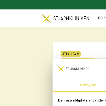
BOK
STEG 1 AV 6
Välj ort / klinik
Samtycke
Flen
Norrköping
Denna webbplats använder 